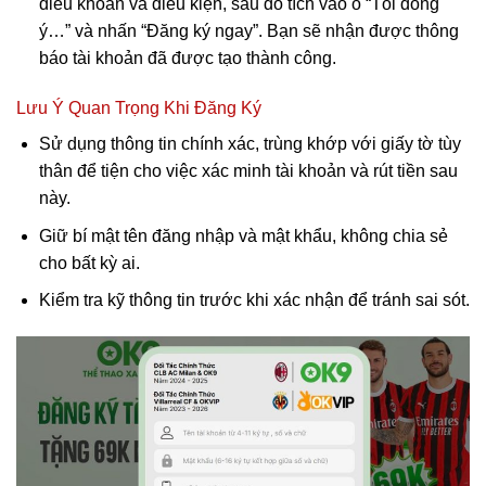
điều khoản và điều kiện, sau đó tích vào ô “Tôi đồng
ý…” và nhấn “Đăng ký ngay”. Bạn sẽ nhận được thông
báo tài khoản đã được tạo thành công.
Lưu Ý Quan Trọng Khi Đăng Ký
Sử dụng thông tin chính xác, trùng khớp với giấy tờ tùy
thân để tiện cho việc xác minh tài khoản và rút tiền sau
này.
Giữ bí mật tên đăng nhập và mật khẩu, không chia sẻ
cho bất kỳ ai.
Kiểm tra kỹ thông tin trước khi xác nhận để tránh sai sót.