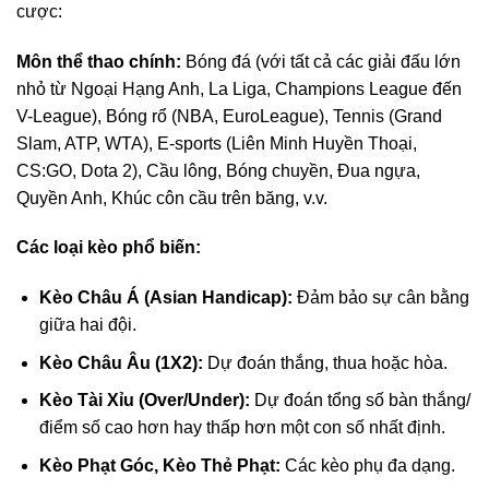
cược:
Môn thể thao chính:
Bóng đá (với tất cả các giải đấu lớn
nhỏ từ Ngoại Hạng Anh, La Liga, Champions League đến
V-League), Bóng rổ (NBA, EuroLeague), Tennis (Grand
Slam, ATP, WTA), E-sports (Liên Minh Huyền Thoại,
CS:GO, Dota 2), Cầu lông, Bóng chuyền, Đua ngựa,
Quyền Anh, Khúc côn cầu trên băng, v.v.
Các loại kèo phổ biến:
Kèo Châu Á (Asian Handicap):
Đảm bảo sự cân bằng
giữa hai đội.
Kèo Châu Âu (1X2):
Dự đoán thắng, thua hoặc hòa.
Kèo Tài Xỉu (Over/Under):
Dự đoán tổng số bàn thắng/
điểm số cao hơn hay thấp hơn một con số nhất định.
Kèo Phạt Góc, Kèo Thẻ Phạt:
Các kèo phụ đa dạng.