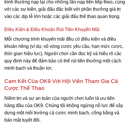
trình thưởng nạp lại cho những lần nạp tiền tiếp theo, cùng
với các sự kiện, giải đấu đặc biệt với phần thưởng giá trị
vào các dịp lễ lớn hoặc các giải đấu thể thao quan trọng.
Điều Kiện & Điều Khoản Rút Tiền Khuyến Mãi
Mỗi chương trình khuyến mãi đều có điều kiện và điều
khoản riêng (ví dụ: số vòng cược yêu cầu, hạn mức cược,
thời gian hiệu lực). Người chơi cần đọc kỹ và hiểu rõ các
quy định này để đảm bảo có thể rút tiền thưởng một cách
minh bạch và thuận lợi.
Cam Kết Của OK9 Với Hội Viên Tham Gia Cá
Cược Thể Thao
Niềm tin và sự an toàn của người chơi luôn là ưu tiên
hàng đầu của OK9. Chúng tôi không ngừng nỗ lực để xây
dựng một môi trường cá cược minh bạch, công bằng và
bảo mật tuyệt đối.