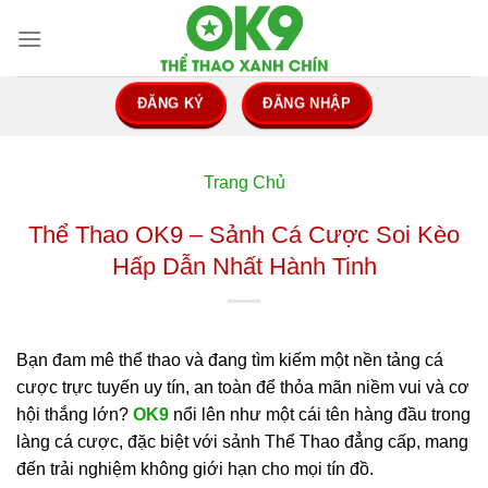
Chuyển
đến
nội
dung
ĐĂNG KÝ
ĐĂNG NHẬP
Trang Chủ
Thể Thao OK9 – Sảnh Cá Cược Soi Kèo
Hấp Dẫn Nhất Hành Tinh
Bạn đam mê thể thao và đang tìm kiếm một nền tảng cá
cược trực tuyến uy tín, an toàn để thỏa mãn niềm vui và cơ
hội thắng lớn?
OK9
nổi lên như một cái tên hàng đầu trong
làng cá cược, đặc biệt với sảnh Thể Thao đẳng cấp, mang
đến trải nghiệm không giới hạn cho mọi tín đồ.