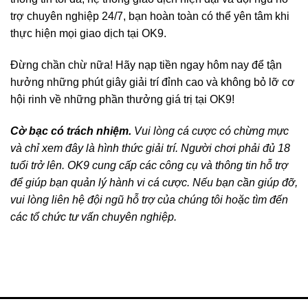
trợ chuyên nghiệp 24/7, bạn hoàn toàn có thể yên tâm khi
thực hiện mọi giao dịch tại OK9.
Đừng chần chừ nữa! Hãy nạp tiền ngay hôm nay để tận
hưởng những phút giây giải trí đỉnh cao và không bỏ lỡ cơ
hội rinh về những phần thưởng giá trị tại OK9!
Cờ bạc có trách nhiệm.
Vui lòng cá cược có chừng mực
và chỉ xem đây là hình thức giải trí. Người chơi phải đủ 18
tuổi trở lên. OK9 cung cấp các công cụ và thông tin hỗ trợ
để giúp bạn quản lý hành vi cá cược. Nếu bạn cần giúp đỡ,
vui lòng liên hệ đội ngũ hỗ trợ của chúng tôi hoặc tìm đến
các tổ chức tư vấn chuyên nghiệp.