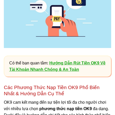
Có thể bạn quan tâm:
Hướng Dẫn Rút Tiền OK9 Về
Tài Khoản Nhanh Chóng & An Toàn
Các Phương Thức Nạp Tiền OK9 Phổ Biến
Nhất & Hướng Dẫn Cụ Thể
OK9 cam kết mang đến sự tiện lợi tối đa cho người chơi
với nhiều lựa chọn
phương thức nạp tiền OK9
đa dạng.