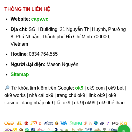
THÔNG TIN LIÊN HỆ
Website:
capv.vc
Địa chỉ:
SGH Building, 21 Nguyễn Thị Huỳnh, Phường
8, Phú Nhuận, Thành phố Hồ Chí Minh 700000,
Vietnam
Hotline
:
0834.764.555
Người đại diện:
Mason Nguyễn
Sitemap
Từ khóa tìm kiếm trên Google:
ok9
| ok9 com | ok9 bet |
ok9 works | nhà cái ok9 | trang chủ ok9 | link ok9 | ok9
casino | đăng nhập ok9 | tải ok9 | ok 9| ok99 | ok9 thể thao
×