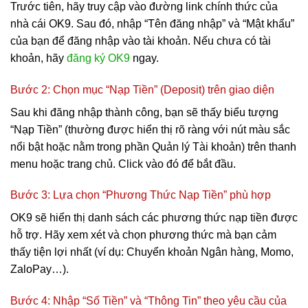
Trước tiên, hãy truy cập vào đường link chính thức của
nhà cái OK9. Sau đó, nhập “Tên đăng nhập” và “Mật khẩu”
của bạn để đăng nhập vào tài khoản. Nếu chưa có tài
khoản, hãy
đăng ký OK9
ngay.
Bước 2: Chọn mục “Nạp Tiền” (Deposit) trên giao diện
Sau khi đăng nhập thành công, bạn sẽ thấy biểu tượng
“Nạp Tiền” (thường được hiển thị rõ ràng với nút màu sắc
nổi bật hoặc nằm trong phần Quản lý Tài khoản) trên thanh
menu hoặc trang chủ. Click vào đó để bắt đầu.
Bước 3: Lựa chọn “Phương Thức Nạp Tiền” phù hợp
OK9 sẽ hiển thị danh sách các phương thức nạp tiền được
hỗ trợ. Hãy xem xét và chọn phương thức mà bạn cảm
thấy tiện lợi nhất (ví dụ: Chuyển khoản Ngân hàng, Momo,
ZaloPay…).
Bước 4: Nhập “Số Tiền” và “Thông Tin” theo yêu cầu của