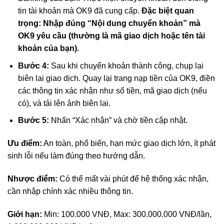
tin tài khoản mà OK9 đã cung cấp.
Đặc biệt quan
trọng: Nhập đúng “Nội dung chuyển khoản” mà
OK9 yêu cầu (thường là mã giao dịch hoặc tên tài
khoản của bạn).
Bước 4:
Sau khi chuyển khoản thành công, chụp lại
biên lai giao dịch. Quay lại trang nạp tiền của OK9, điền
các thông tin xác nhận như số tiền, mã giao dịch (nếu
có), và tải lên ảnh biên lai.
Bước 5:
Nhấn “Xác nhận” và chờ tiền cập nhật.
Ưu điểm:
An toàn, phổ biến, hạn mức giao dịch lớn, ít phát
sinh lỗi nếu làm đúng theo hướng dẫn.
Nhược điểm:
Có thể mất vài phút để hệ thống xác nhận,
cần nhập chính xác nhiều thông tin.
Giới hạn:
Min: 100.000 VNĐ, Max: 300.000.000 VNĐ/lần,