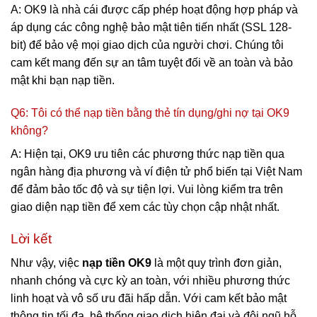
A: OK9 là nhà cái được cấp phép hoạt động hợp pháp và
áp dụng các công nghệ bảo mật tiên tiến nhất (SSL 128-
bit) để bảo vệ mọi giao dịch của người chơi. Chúng tôi
cam kết mang đến sự an tâm tuyệt đối về an toàn và bảo
mật khi bạn nạp tiền.
Q6: Tôi có thể nạp tiền bằng thẻ tín dụng/ghi nợ tại OK9
không?
A: Hiện tại, OK9 ưu tiên các phương thức nạp tiền qua
ngân hàng địa phương và ví điện tử phổ biến tại Việt Nam
để đảm bảo tốc độ và sự tiện lợi. Vui lòng kiểm tra trên
giao diện nạp tiền để xem các tùy chọn cập nhật nhất.
Lời kết
Như vậy, việc
nạp tiền OK9
là một quy trình đơn giản,
nhanh chóng và cực kỳ an toàn, với nhiều phương thức
linh hoạt và vô số ưu đãi hấp dẫn. Với cam kết bảo mật
thông tin tối đa, hệ thống giao dịch hiện đại và đội ngũ hỗ