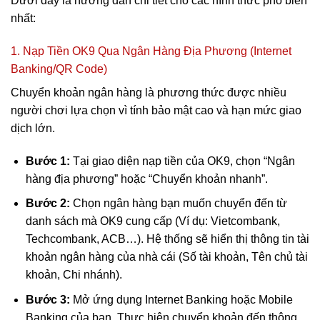
Dưới đây là hướng dẫn chi tiết cho các hình thức phổ biến
nhất:
1. Nạp Tiền OK9 Qua Ngân Hàng Địa Phương (Internet
Banking/QR Code)
Chuyển khoản ngân hàng là phương thức được nhiều
người chơi lựa chọn vì tính bảo mật cao và hạn mức giao
dịch lớn.
Bước 1:
Tại giao diện nạp tiền của OK9, chọn “Ngân
hàng địa phương” hoặc “Chuyển khoản nhanh”.
Bước 2:
Chọn ngân hàng bạn muốn chuyển đến từ
danh sách mà OK9 cung cấp (Ví dụ: Vietcombank,
Techcombank, ACB…). Hệ thống sẽ hiển thị thông tin tài
khoản ngân hàng của nhà cái (Số tài khoản, Tên chủ tài
khoản, Chi nhánh).
Bước 3:
Mở ứng dụng Internet Banking hoặc Mobile
Banking của bạn. Thực hiện chuyển khoản đến thông