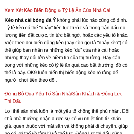
Xem Xét Kèo Biến Động & Tỷ Lệ Ăn Của Nhà Cái
Kèo nhà cái bóng đá Ý
không phải lúc nào cũng cố định.
Tỷ lệ kèo có thể “nhảy” liên tục trước và trong trận đấu do
lượng tiền đặt cược, tin tức bất ngờ, hoặc các yếu tố khác.
Việc theo dõi biến động kèo (hay còn gọi là “nháy kèo”) có
thể giúp bạn nhận ra những kèo “dụ” của nhà cái hoặc
những thay đổi lớn về niềm tin của thị trường. Hãy cẩn
trọng với những kèo có tỷ lệ ăn quá cao bất thường, đó có
thể là bẫy. OK9 luôn hiển thị biến động kèo rõ ràng để
người chơi tiện theo dõi.
Đừng Bỏ Qua Yếu Tố Sân Nhà/Sân Khách & Động Lực
Thi Đấu
Lợi thế sân nhà luôn là một yếu tố không thể phủ nhận. Đội
chủ nhà thường nhận được sự cổ vũ nhiệt tình từ khán
giả, quen thuộc với mặt sân và không phải di chuyển, giúp
họ có lợi thế về tâm lý và thể lực. Động lực thi đấu cũng