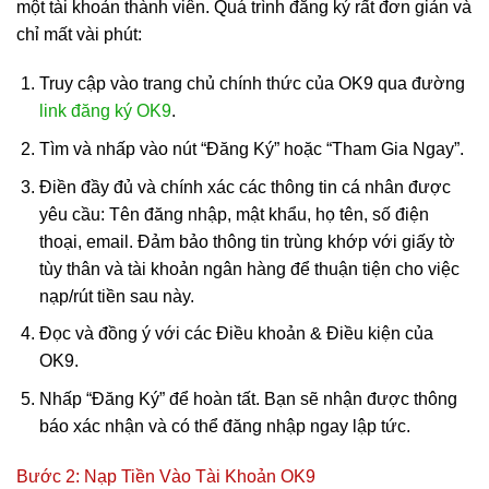
một tài khoản thành viên. Quá trình đăng ký rất đơn giản và
chỉ mất vài phút:
Truy cập vào trang chủ chính thức của OK9 qua đường
link đăng ký OK9
.
Tìm và nhấp vào nút “Đăng Ký” hoặc “Tham Gia Ngay”.
Điền đầy đủ và chính xác các thông tin cá nhân được
yêu cầu: Tên đăng nhập, mật khẩu, họ tên, số điện
thoại, email. Đảm bảo thông tin trùng khớp với giấy tờ
tùy thân và tài khoản ngân hàng để thuận tiện cho việc
nạp/rút tiền sau này.
Đọc và đồng ý với các Điều khoản & Điều kiện của
OK9.
Nhấp “Đăng Ký” để hoàn tất. Bạn sẽ nhận được thông
báo xác nhận và có thể đăng nhập ngay lập tức.
Bước 2: Nạp Tiền Vào Tài Khoản OK9