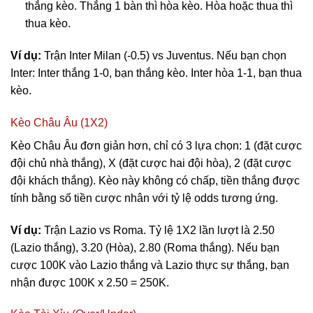
thắng kèo. Thắng 1 bàn thì hòa kèo. Hòa hoặc thua thì
thua kèo.
Ví dụ:
Trận Inter Milan (-0.5) vs Juventus. Nếu bạn chọn
Inter: Inter thắng 1-0, bạn thắng kèo. Inter hòa 1-1, bạn thua
kèo.
Kèo Châu Âu (1X2)
Kèo Châu Âu đơn giản hơn, chỉ có 3 lựa chọn: 1 (đặt cược
đội chủ nhà thắng), X (đặt cược hai đội hòa), 2 (đặt cược
đội khách thắng). Kèo này không có chấp, tiền thắng được
tính bằng số tiền cược nhân với tỷ lệ odds tương ứng.
Ví dụ:
Trận Lazio vs Roma. Tỷ lệ 1X2 lần lượt là 2.50
(Lazio thắng), 3.20 (Hòa), 2.80 (Roma thắng). Nếu bạn
cược 100K vào Lazio thắng và Lazio thực sự thắng, bạn
nhận được 100K x 2.50 = 250K.