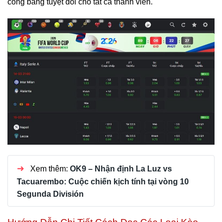
công bằng tuyệt đối cho tất cả thành viên.
Xem thêm:
OK9 – Nhận định La Luz vs
Tacuarembo: Cuộc chiến kịch tính tại vòng 10
Segunda División