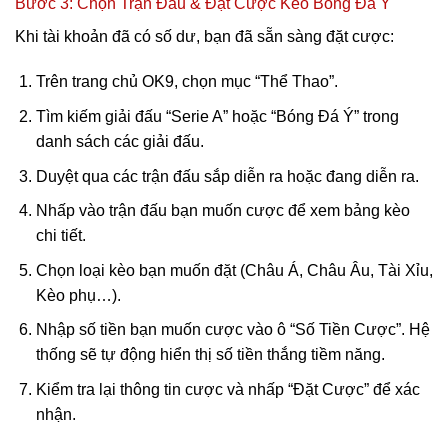
Bước 3: Chọn Trận Đấu & Đặt Cược Kèo Bóng Đá Ý
Khi tài khoản đã có số dư, bạn đã sẵn sàng đặt cược:
Trên trang chủ OK9, chọn mục “Thể Thao”.
Tìm kiếm giải đấu “Serie A” hoặc “Bóng Đá Ý” trong
danh sách các giải đấu.
Duyệt qua các trận đấu sắp diễn ra hoặc đang diễn ra.
Nhấp vào trận đấu bạn muốn cược để xem bảng kèo
chi tiết.
Chọn loại kèo bạn muốn đặt (Châu Á, Châu Âu, Tài Xỉu,
Kèo phụ…).
Nhập số tiền bạn muốn cược vào ô “Số Tiền Cược”. Hệ
thống sẽ tự động hiển thị số tiền thắng tiềm năng.
Kiểm tra lại thông tin cược và nhấp “Đặt Cược” để xác
nhận.