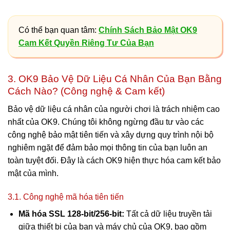
Có thể bạn quan tâm:
Chính Sách Bảo Mật OK9
Cam Kết Quyền Riêng Tư Của Bạn
3. OK9 Bảo Vệ Dữ Liệu Cá Nhân Của Bạn Bằng
Cách Nào? (Công nghệ & Cam kết)
Bảo vệ dữ liệu cá nhân của người chơi là trách nhiệm cao
nhất của OK9. Chúng tôi không ngừng đầu tư vào các
công nghệ bảo mật tiên tiến và xây dựng quy trình nội bộ
nghiêm ngặt để đảm bảo mọi thông tin của bạn luôn an
toàn tuyệt đối. Đây là cách OK9 hiện thực hóa cam kết bảo
mật của mình.
3.1. Công nghệ mã hóa tiên tiến
Mã hóa SSL 128-bit/256-bit:
Tất cả dữ liệu truyền tải
giữa thiết bị của bạn và máy chủ của OK9, bao gồm