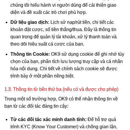
chúng tôi hiểu hành vi người dùng để cải thiện giao
diện và đề xuất các trò chơi phù hợp.
Dữ liệu giao dịch:
Lịch sử nạp/rút tiền, chi tiết các
khoản đặt cược, số tiền thắng/thua. Đây là thông tin
quan trọng để quản lý tài khoản, xử lý thanh toán và
theo dõi hiệu suất cá cược của bạn.
Thông tin Cookie:
OK9 sử dụng cookie để ghi nhớ tùy
chọn của bạn, phân tích lưu lượng truy cập và cá nhân
hóa nội dung. Chi tiết về chính sách cookie sẽ được
trình bày ở một phần riêng biệt.
1.3. Thông tin từ bên thứ ba (nếu có và được cho phép)
Trong một số trường hợp, OK9 có thể nhận thông tin về
bạn từ các đối tác đáng tin cậy:
Từ các đối tác xác minh danh tính:
Để hỗ trợ quá
trình KYC (Know Your Customer) và chống gian lận,