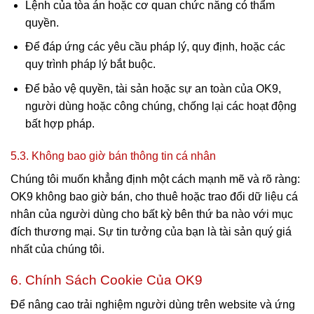
Lệnh của tòa án hoặc cơ quan chức năng có thẩm
quyền.
Để đáp ứng các yêu cầu pháp lý, quy định, hoặc các
quy trình pháp lý bắt buộc.
Để bảo vệ quyền, tài sản hoặc sự an toàn của OK9,
người dùng hoặc công chúng, chống lại các hoạt động
bất hợp pháp.
5.3. Không bao giờ bán thông tin cá nhân
Chúng tôi muốn khẳng định một cách mạnh mẽ và rõ ràng:
OK9 không bao giờ bán, cho thuê hoặc trao đổi dữ liệu cá
nhân của người dùng cho bất kỳ bên thứ ba nào với mục
đích thương mại. Sự tin tưởng của bạn là tài sản quý giá
nhất của chúng tôi.
6. Chính Sách Cookie Của OK9
Để nâng cao trải nghiệm người dùng trên website và ứng