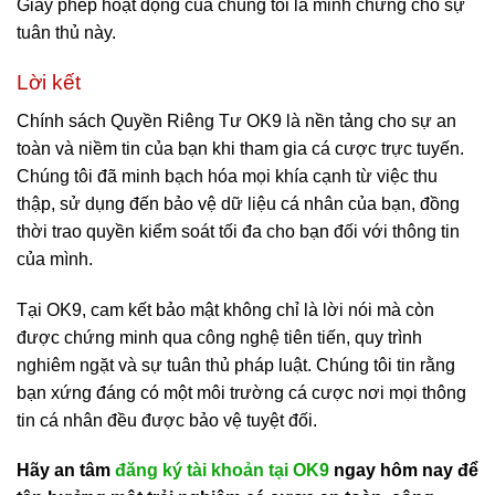
Giấy phép hoạt động của chúng tôi là minh chứng cho sự
tuân thủ này.
Lời kết
Chính sách Quyền Riêng Tư OK9 là nền tảng cho sự an
toàn và niềm tin của bạn khi tham gia cá cược trực tuyến.
Chúng tôi đã minh bạch hóa mọi khía cạnh từ việc thu
thập, sử dụng đến bảo vệ dữ liệu cá nhân của bạn, đồng
thời trao quyền kiểm soát tối đa cho bạn đối với thông tin
của mình.
Tại OK9, cam kết bảo mật không chỉ là lời nói mà còn
được chứng minh qua công nghệ tiên tiến, quy trình
nghiêm ngặt và sự tuân thủ pháp luật. Chúng tôi tin rằng
bạn xứng đáng có một môi trường cá cược nơi mọi thông
tin cá nhân đều được bảo vệ tuyệt đối.
Hãy an tâm
đăng ký tài khoản tại OK9
ngay hôm nay để