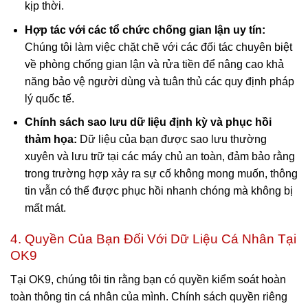
kịp thời.
Hợp tác với các tổ chức chống gian lận uy tín:
Chúng tôi làm việc chặt chẽ với các đối tác chuyên biệt
về phòng chống gian lận và rửa tiền để nâng cao khả
năng bảo vệ người dùng và tuân thủ các quy định pháp
lý quốc tế.
Chính sách sao lưu dữ liệu định kỳ và phục hồi
thảm họa:
Dữ liệu của bạn được sao lưu thường
xuyên và lưu trữ tại các máy chủ an toàn, đảm bảo rằng
trong trường hợp xảy ra sự cố không mong muốn, thông
tin vẫn có thể được phục hồi nhanh chóng mà không bị
mất mát.
4. Quyền Của Bạn Đối Với Dữ Liệu Cá Nhân Tại
OK9
Tại OK9, chúng tôi tin rằng bạn có quyền kiểm soát hoàn
toàn thông tin cá nhân của mình. Chính sách quyền riêng