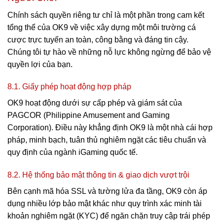
Chính sách quyền riêng tư chỉ là một phần trong cam kết
tổng thể của OK9 về việc xây dựng một môi trường cá
cược trực tuyến an toàn, công bằng và đáng tin cậy.
Chúng tôi tự hào về những nỗ lực không ngừng để bảo vệ
quyền lợi của bạn.
8.1. Giấy phép hoạt động hợp pháp
OK9 hoạt động dưới sự cấp phép và giám sát của
PAGCOR (Philippine Amusement and Gaming
Corporation). Điều này khẳng định OK9 là một nhà cái hợp
pháp, minh bạch, tuân thủ nghiêm ngặt các tiêu chuẩn và
quy định của ngành iGaming quốc tế.
8.2. Hệ thống bảo mật thông tin & giao dịch vượt trội
Bên cạnh mã hóa SSL và tường lửa đa tầng, OK9 còn áp
dụng nhiều lớp bảo mật khác như quy trình xác minh tài
khoản nghiêm ngặt (KYC) để ngăn chặn truy cập trái phép