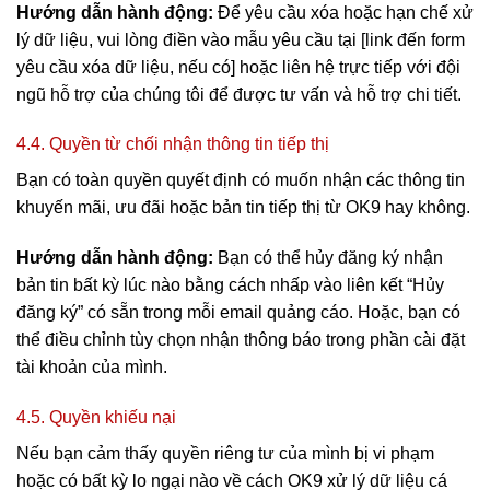
Hướng dẫn hành động:
Để yêu cầu xóa hoặc hạn chế xử
lý dữ liệu, vui lòng điền vào mẫu yêu cầu tại [link đến form
yêu cầu xóa dữ liệu, nếu có] hoặc liên hệ trực tiếp với đội
ngũ hỗ trợ của chúng tôi để được tư vấn và hỗ trợ chi tiết.
4.4. Quyền từ chối nhận thông tin tiếp thị
Bạn có toàn quyền quyết định có muốn nhận các thông tin
khuyến mãi, ưu đãi hoặc bản tin tiếp thị từ OK9 hay không.
Hướng dẫn hành động:
Bạn có thể hủy đăng ký nhận
bản tin bất kỳ lúc nào bằng cách nhấp vào liên kết “Hủy
đăng ký” có sẵn trong mỗi email quảng cáo. Hoặc, bạn có
thể điều chỉnh tùy chọn nhận thông báo trong phần cài đặt
tài khoản của mình.
4.5. Quyền khiếu nại
Nếu bạn cảm thấy quyền riêng tư của mình bị vi phạm
hoặc có bất kỳ lo ngại nào về cách OK9 xử lý dữ liệu cá