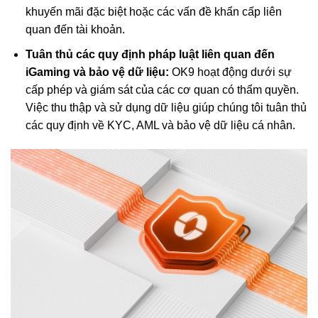
khuyến mãi đặc biệt hoặc các vấn đề khẩn cấp liên
quan đến tài khoản.
Tuân thủ các quy định pháp luật liên quan đến
iGaming và bảo vệ dữ liệu:
OK9 hoạt động dưới sự
cấp phép và giám sát của các cơ quan có thẩm quyền.
Việc thu thập và sử dụng dữ liệu giúp chúng tôi tuân thủ
các quy định về KYC, AML và bảo vệ dữ liệu cá nhân.