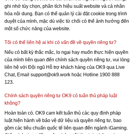
ghi nhớ tùy chọn, phân tích hiệu suất website và cá nhân
hóa nội dung. Bạn có thể quản lý cài đặt cookie trong trình
duyệt của mình, mặc dù việc từ chối có thể ảnh hưởng đến
một số chức năng của website.
Tôi có thể liên hệ ai khi có vấn đề về quyền riêng tư?
Nếu có bất kỳ thắc mắc, lo ngại hay muốn thực hiện quyền
của mình liên quan đến chính sách quyền riêng tư, vui lòng
liên hệ với Đội ngũ Hỗ trợ khách hàng của OK9 qua Live
Chat, Email
support@ok9.work
hoặc Hotline 1900 888
123.
Chính sách quyền riêng tư OK9 có tuân thủ pháp luật
không?
Hoàn toàn có. OK9 cam kết tuân thủ các quy định pháp
luật hiện hành về bảo vệ dữ liệu và quyền riêng tư, bao
gồm các tiêu chuẩn quốc tế liên quan đến ngành iGaming.