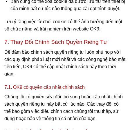
Bạn cũng có thể xóa cookie đã được lưu trữ trên thiết bị
của mình bất cứ lúc nào thông qua cài đặt trình duyệt.
Lưu ý rằng việc từ chối cookie có thể ảnh hưởng đến một
số chức năng và trải nghiệm trên website OK9.
7. Thay Đổi Chính Sách Quyền Riêng Tư
Để đảm bảo chính sách quyền riêng tư luôn phù hợp với
các quy định pháp luật mới nhất và các công nghệ bảo mật
tiên tiến, OK9 có thể cập nhật chính sách này theo thời
gian.
7.1. OK9 có quyền cập nhật chính sách
Chúng tôi có quyền sửa đổi, bổ sung hoặc cập nhật chính
sách quyền riêng tư này bất cứ lúc nào. Các thay đổi có
thể bao gồm việc điều chỉnh cách chúng tôi thu thập, sử
dụng hoặc bảo vệ thông tin cá nhân của bạn.