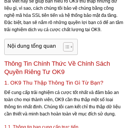
Bài viết này sẽ giúp bạn hiểu rõ OK9 thu thập những dữ
liệu gì, vì sao, cách chúng tôi bảo vệ chúng bằng công
nghệ mã hóa SSL tiên tiến và hệ thống bảo mật đa tầng.
Đặc biệt, bạn sẽ nắm rõ những quyền lợi bạn có để an tâm
trải nghiệm dịch vụ cá cược chất lượng tại OK9.
Nội dung tổng quan
Thông Tin Chính Thức Về Chính Sách
Quyền Riêng Tư OK9
1. OK9 Thu Thập Thông Tin Gì Từ Bạn?
Để cung cấp trải nghiệm cá cược tốt nhất và đảm bảo an
toàn cho mọi thành viên, OK9 cần thu thập một số loại
thông tin nhất định. Chúng tôi cam kết chỉ thu thập dữ liệu
cần thiết và minh bạch hoàn toàn về mục đích sử dụng.
1.1. Thông tin bạn cung cấp trực tiếp