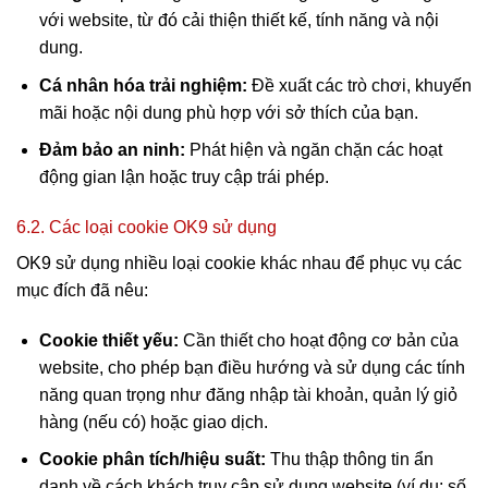
với website, từ đó cải thiện thiết kế, tính năng và nội
dung.
Cá nhân hóa trải nghiệm:
Đề xuất các trò chơi, khuyến
mãi hoặc nội dung phù hợp với sở thích của bạn.
Đảm bảo an ninh:
Phát hiện và ngăn chặn các hoạt
động gian lận hoặc truy cập trái phép.
6.2. Các loại cookie OK9 sử dụng
OK9 sử dụng nhiều loại cookie khác nhau để phục vụ các
mục đích đã nêu:
Cookie thiết yếu:
Cần thiết cho hoạt động cơ bản của
website, cho phép bạn điều hướng và sử dụng các tính
năng quan trọng như đăng nhập tài khoản, quản lý giỏ
hàng (nếu có) hoặc giao dịch.
Cookie phân tích/hiệu suất:
Thu thập thông tin ẩn
danh về cách khách truy cập sử dụng website (ví dụ: số