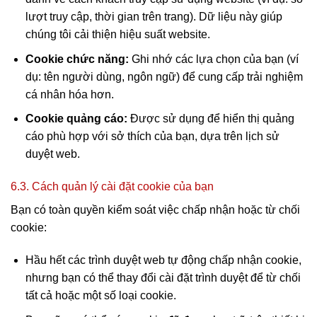
lượt truy cập, thời gian trên trang). Dữ liệu này giúp
chúng tôi cải thiện hiệu suất website.
Cookie chức năng:
Ghi nhớ các lựa chọn của bạn (ví
dụ: tên người dùng, ngôn ngữ) để cung cấp trải nghiệm
cá nhân hóa hơn.
Cookie quảng cáo:
Được sử dụng để hiển thị quảng
cáo phù hợp với sở thích của bạn, dựa trên lịch sử
duyệt web.
6.3. Cách quản lý cài đặt cookie của bạn
Bạn có toàn quyền kiểm soát việc chấp nhận hoặc từ chối
cookie:
Hầu hết các trình duyệt web tự động chấp nhận cookie,
nhưng bạn có thể thay đổi cài đặt trình duyệt để từ chối
tất cả hoặc một số loại cookie.