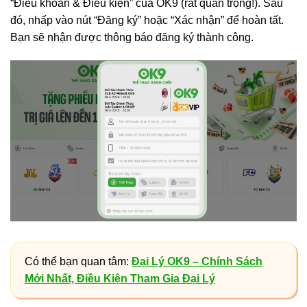
“Điều khoản & Điều kiện” của OK9 (rất quan trọng!). Sau
đó, nhấp vào nút “Đăng ký” hoặc “Xác nhận” để hoàn tất.
Bạn sẽ nhận được thông báo đăng ký thành công.
Có thể bạn quan tâm:
Đại Lý OK9 – Chính Sách
Mới Nhất, Điều Kiện Tham Gia Đại Lý