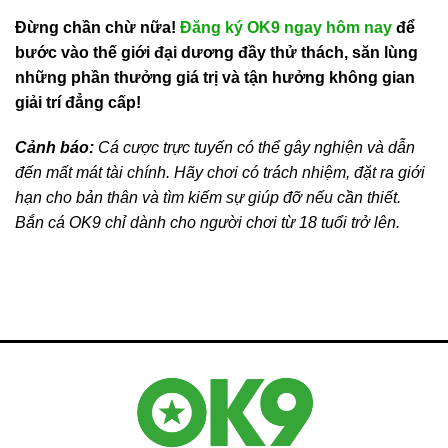
Đừng chần chừ nữa!
Đăng ký OK9 ngay hôm nay
để
bước vào thế giới đại dương đầy thử thách, săn lùng
những phần thưởng giá trị và tận hưởng không gian
giải trí đẳng cấp!
Cảnh báo:
Cá cược trực tuyến có thể gây nghiện và dẫn
đến mất mát tài chính. Hãy chơi có trách nhiệm, đặt ra giới
hạn cho bản thân và tìm kiếm sự giúp đỡ nếu cần thiết.
Bắn cá OK9 chỉ dành cho người chơi từ 18 tuổi trở lên.