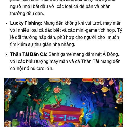
người mới bắt đầu với các loại cá dễ bắn và phần
thưởng đều đặn.
Lucky Fishing:
Mang đến không khí vui tươi, may mắn
với nhiều loại cá đặc biệt và các mini-game tích hợp. Tỷ
lệ đổi thưởng hấp dẫn, phù hợp cho người chơi muốn
tìm kiếm sự thư giãn nhẹ nhàng.
Thần Tài Bắn Cá:
Sảnh game mang đậm nét Á Đông,
với các biểu tượng may mắn và cá Thần Tài mang đến
cơ hội nổ hũ cực lớn.