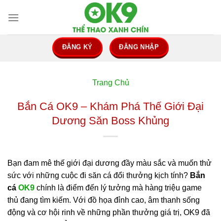
Chuyển
đến
nội
dung
ĐĂNG KÝ
ĐĂNG NHẬP
Trang Chủ
Bắn Cá OK9 – Khám Phá Thế Giới Đại
Dương Săn Boss Khủng
Bạn đam mê thế giới đại dương đầy màu sắc và muốn thử
sức với những cuộc đi săn cá đổi thưởng kịch tính?
Bắn
cá
OK9
chính là điểm đến lý tưởng mà hàng triệu game
thủ đang tìm kiếm. Với đồ họa đỉnh cao, âm thanh sống
động và cơ hội rinh về những phần thưởng giá trị, OK9 đã