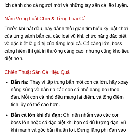
ích dành cho cả người mới và những tay săn cá lão luyện.
Nắm Vững Luật Chơi & Từng Loại Cá
Trước khi bắt đầu, hãy dành thời gian tìm hiểu kỹ luật chơi
của từng sảnh bắn cá, các loại vũ khí, chức năng đặc biệt
và đặc biệt là giá trị của từng loại cá. Cá càng lớn, boss
càng hiếm thì giá trị thưởng càng cao, nhưng cũng khó tiêu
diệt hơn.
Chiến Thuật Săn Cá Hiệu Quả
Bắn ria:
Thay vì tập trung bắn một con cá lớn, hãy xoay
nòng súng và bắn ria các con cá nhỏ đang bơi theo
đàn. Mỗi con cá nhỏ đều mang lại điểm, và tổng điểm
tích lũy có thể cao hơn.
Bắn cá lớn khi đủ đạn:
Chỉ nên nhắm vào các con
boss lớn hoặc cá đặc biệt khi bạn có đủ lượng đạn, vũ
khí mạnh và góc bắn thuận lợi. Đừng lãng phí đạn vào