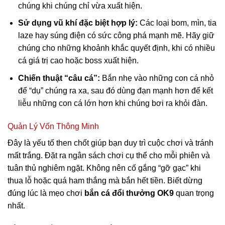
chúng khi chúng chỉ vừa xuất hiện.
Sử dụng vũ khí đặc biệt hợp lý:
Các loại bom, mìn, tia
laze hay súng điện có sức công phá mạnh mẽ. Hãy giữ
chúng cho những khoảnh khắc quyết định, khi có nhiều
cá giá trị cao hoặc boss xuất hiện.
Chiến thuật “câu cá”:
Bắn nhẹ vào những con cá nhỏ
để “dụ” chúng ra xa, sau đó dùng đạn mạnh hơn để kết
liễu những con cá lớn hơn khi chúng bơi ra khỏi đàn.
Quản Lý Vốn Thông Minh
Đây là yếu tố then chốt giúp bạn duy trì cuộc chơi và tránh
mất trắng. Đặt ra ngân sách chơi cụ thể cho mỗi phiên và
tuân thủ nghiêm ngặt. Không nên cố gắng “gỡ gạc” khi
thua lỗ hoặc quá ham thắng mà bắn hết tiền. Biết dừng
đúng lúc là mẹo chơi
bắn cá đổi thưởng OK9
quan trọng
nhất.