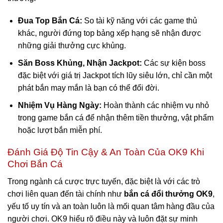
Đua Top Bắn Cá:
So tài kỹ năng với các game thủ
khác, người đứng top bảng xếp hạng sẽ nhận được
những giải thưởng cực khủng.
Săn Boss Khủng, Nhận Jackpot:
Các sự kiện boss
đặc biệt với giá trị Jackpot tích lũy siêu lớn, chỉ cần một
phát bắn may mắn là bạn có thể đổi đời.
Nhiệm Vụ Hàng Ngày:
Hoàn thành các nhiệm vụ nhỏ
trong game bắn cá để nhận thêm tiền thưởng, vật phẩm
hoặc lượt bắn miễn phí.
Đánh Giá Độ Tin Cậy & An Toàn Của OK9 Khi
Chơi Bắn Cá
Trong ngành cá cược trực tuyến, đặc biệt là với các trò
chơi liên quan đến tài chính như
bắn cá đổi thưởng OK9
,
yếu tố uy tín và an toàn luôn là mối quan tâm hàng đầu của
người chơi. OK9 hiểu rõ điều này và luôn đặt sự minh