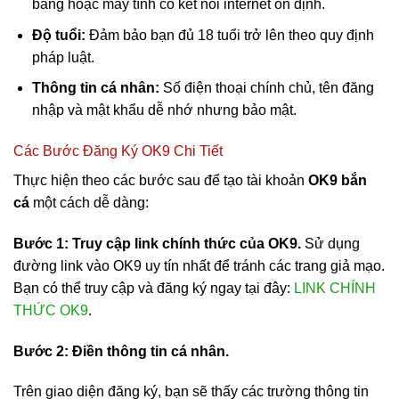
bảng hoặc máy tính có kết nối internet ổn định.
Độ tuổi:
Đảm bảo bạn đủ 18 tuổi trở lên theo quy định
pháp luật.
Thông tin cá nhân:
Số điện thoại chính chủ, tên đăng
nhập và mật khẩu dễ nhớ nhưng bảo mật.
Các Bước Đăng Ký OK9 Chi Tiết
Thực hiện theo các bước sau để tạo tài khoản
OK9 bắn
cá
một cách dễ dàng:
Bước 1: Truy cập link chính thức của OK9.
Sử dụng
đường link vào OK9 uy tín nhất để tránh các trang giả mạo.
Bạn có thể truy cập và đăng ký ngay tại đây:
LINK CHÍNH
THỨC OK9
.
Bước 2: Điền thông tin cá nhân.
Trên giao diện đăng ký, bạn sẽ thấy các trường thông tin