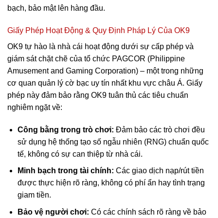
bạch, bảo mật lên hàng đầu.
Giấy Phép Hoạt Động & Quy Định Pháp Lý Của OK9
OK9 tự hào là nhà cái hoạt động dưới sự cấp phép và
giám sát chặt chẽ của tổ chức PAGCOR (Philippine
Amusement and Gaming Corporation) – một trong những
cơ quan quản lý cờ bạc uy tín nhất khu vực châu Á. Giấy
phép này đảm bảo rằng OK9 tuân thủ các tiêu chuẩn
nghiêm ngặt về:
Công bằng trong trò chơi:
Đảm bảo các trò chơi đều
sử dụng hệ thống tạo số ngẫu nhiên (RNG) chuẩn quốc
tế, không có sự can thiệp từ nhà cái.
Minh bạch trong tài chính:
Các giao dịch nạp/rút tiền
được thực hiện rõ ràng, không có phí ẩn hay tình trạng
giam tiền.
Bảo vệ người chơi:
Có các chính sách rõ ràng về bảo