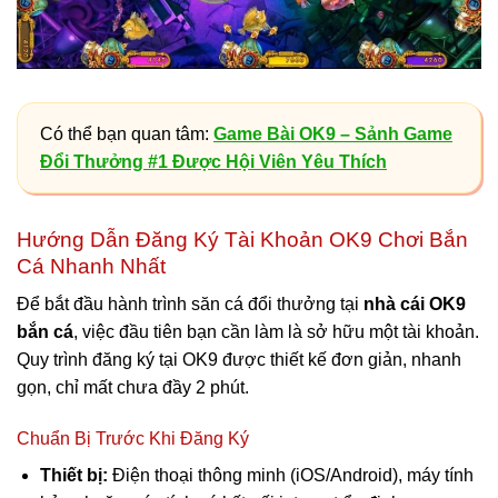
Có thể bạn quan tâm:
Game Bài OK9 – Sảnh Game
Đổi Thưởng #1 Được Hội Viên Yêu Thích
Hướng Dẫn Đăng Ký Tài Khoản OK9 Chơi Bắn
Cá Nhanh Nhất
Để bắt đầu hành trình săn cá đổi thưởng tại
nhà cái OK9
bắn cá
, việc đầu tiên bạn cần làm là sở hữu một tài khoản.
Quy trình đăng ký tại OK9 được thiết kế đơn giản, nhanh
gọn, chỉ mất chưa đầy 2 phút.
Chuẩn Bị Trước Khi Đăng Ký
Thiết bị:
Điện thoại thông minh (iOS/Android), máy tính