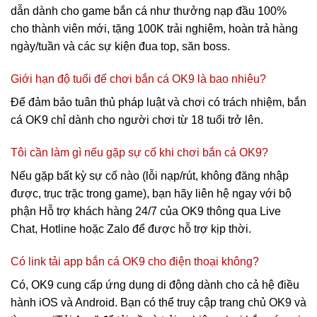
dẫn dành cho game bắn cá như thưởng nạp đầu 100%
cho thành viên mới, tặng 100K trải nghiệm, hoàn trả hàng
ngày/tuần và các sự kiện đua top, săn boss.
Giới hạn độ tuổi để chơi bắn cá OK9 là bao nhiêu?
Để đảm bảo tuân thủ pháp luật và chơi có trách nhiệm, bắn
cá OK9 chỉ dành cho người chơi từ 18 tuổi trở lên.
Tôi cần làm gì nếu gặp sự cố khi chơi bắn cá OK9?
Nếu gặp bất kỳ sự cố nào (lỗi nạp/rút, không đăng nhập
được, trục trặc trong game), bạn hãy liên hệ ngay với bộ
phận Hỗ trợ khách hàng 24/7 của OK9 thông qua Live
Chat, Hotline hoặc Zalo để được hỗ trợ kịp thời.
Có link tải app bắn cá OK9 cho điện thoại không?
Có, OK9 cung cấp ứng dụng di động dành cho cả hệ điều
hành iOS và Android. Bạn có thể truy cập trang chủ OK9 và