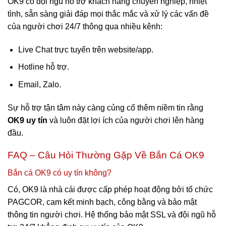
OK9 có đội ngũ hỗ trợ khách hàng chuyên nghiệp, nhiệt
tình, sẵn sàng giải đáp mọi thắc mắc và xử lý các vấn đề
của người chơi 24/7 thông qua nhiều kênh:
Live Chat trực tuyến trên website/app.
Hotline hỗ trợ.
Email, Zalo.
Sự hỗ trợ tận tâm này càng củng cố thêm niềm tin rằng
OK9 uy tín
và luôn đặt lợi ích của người chơi lên hàng
đầu.
FAQ – Câu Hỏi Thường Gặp Về Bắn Cá OK9
Bắn cá OK9 có uy tín không?
Có, OK9 là nhà cái được cấp phép hoạt động bởi tổ chức
PAGCOR, cam kết minh bạch, công bằng và bảo mật
thông tin người chơi. Hệ thống bảo mật SSL và đội ngũ hỗ